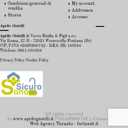
Condizioni generali di
My account
vendita
Addresses
Stores
Accesso
Aprile Gioielli
Aprile Gioielli
di Vacca Emilia & Figli s.n.c.
Via Roma, 27/B - 72021 Francavilla Fontana (Br)
C:F./P.IVA 02485860742 - REA: BR-149544
Telefono: 0831/091634
Privacy Policy
Cookie Policy
All rights reserved
to
www.aprilegioielli.it
PI02485860742 | eCommerce by
Web Agency Taranto - furlanut.it