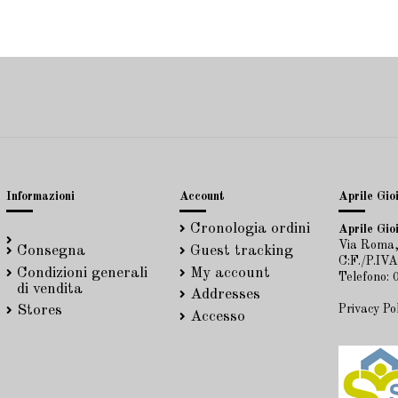
Informazioni
Account
Aprile Gioi
Cronologia ordini
Aprile Gioi
Via Roma,
Consegna
Guest tracking
C:F./P.IV
Condizioni generali
My account
Telefono:
di vendita
Addresses
Privacy Po
Stores
Accesso