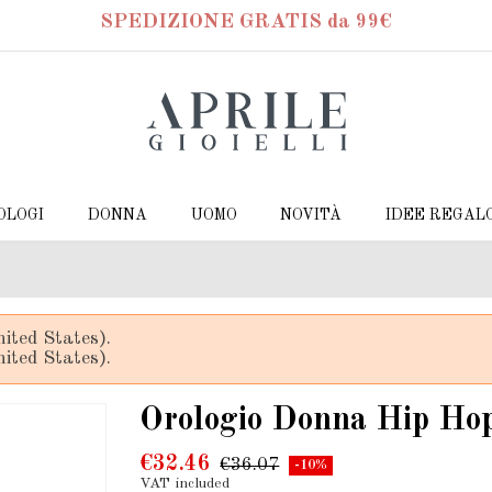
SPEDIZIONE GRATIS da 99€
OLOGI
DONNA
UOMO
NOVITÀ
IDEE REGAL
ited States).
ited States).
Orologio Donna Hip Hop
€32.46
€36.07
-10%
VAT included