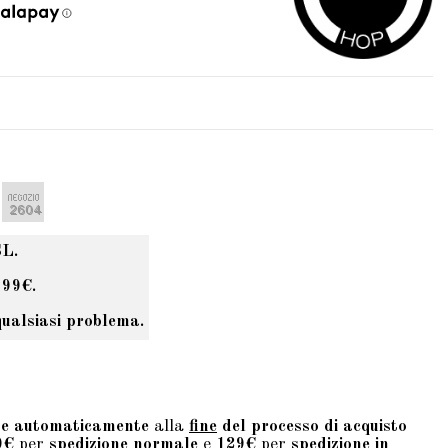
SL.
 99€.
qualsiasi problema.
te automaticamente
alla
fine
del processo di acquisto
9€
per
spedizione normale
e
129€
per
spedizione in