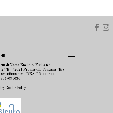
elli
elli
di Vacca Emilia & Figli s.n.c.
 27/B - 72021 Francavilla Fontana (Br)
A 02485860742 - REA: BR-149544
 0831/091634
licy
Cookie Policy