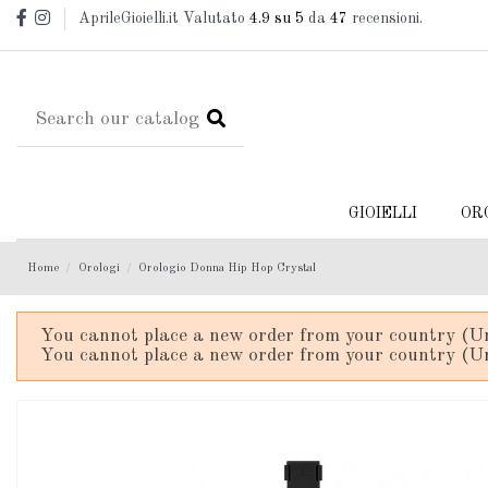
AprileGioielli.it Valutato
4.9
su 5
da
47
recensioni.
GIOIELLI
OR
Home
Orologi
Orologio Donna Hip Hop Crystal
You cannot place a new order from your country (Un
You cannot place a new order from your country (Un