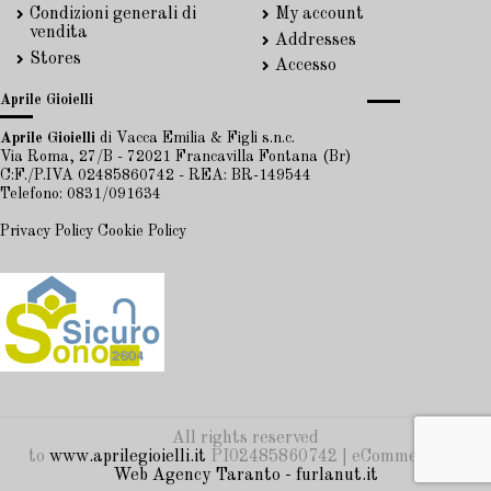
Condizioni generali di
My account
vendita
Addresses
Stores
Accesso
Aprile Gioielli
Aprile Gioielli
di Vacca Emilia & Figli s.n.c.
Via Roma, 27/B - 72021 Francavilla Fontana (Br)
C:F./P.IVA 02485860742 - REA: BR-149544
Telefono: 0831/091634
Privacy Policy
Cookie Policy
All rights reserved
to
www.aprilegioielli.it
PI02485860742 | eCommerce by
Web Agency Taranto - furlanut.it