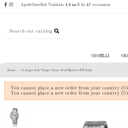
AprileGioielli.it Valutato
4.9
su 5
da
47
recensioni.
GIOIELLI
OR
Home
Orologio Solo Tempo Uomo Breil Marker EW0022
You cannot place a new order from your country (Un
You cannot place a new order from your country (Un