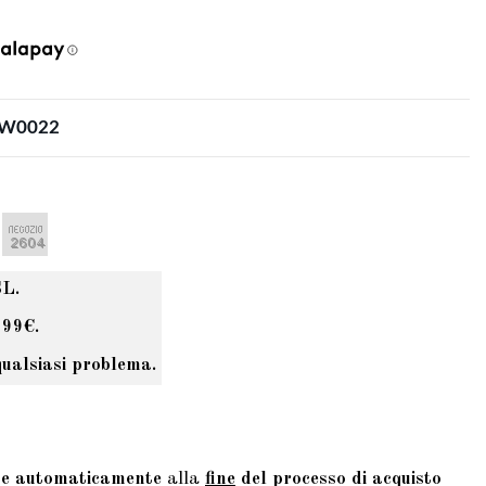
 EW0022
SL.
 99€.
qualsiasi problema.
te automaticamente
alla
fine
del processo di acquisto