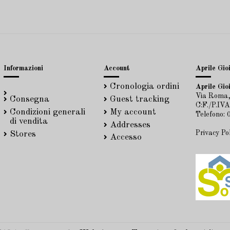
Informazioni
Account
Aprile Gioi
Cronologia ordini
Aprile Gioi
Via Roma,
Consegna
Guest tracking
C:F./P.IV
Condizioni generali
My account
Telefono:
di vendita
Addresses
Privacy Po
Stores
Accesso