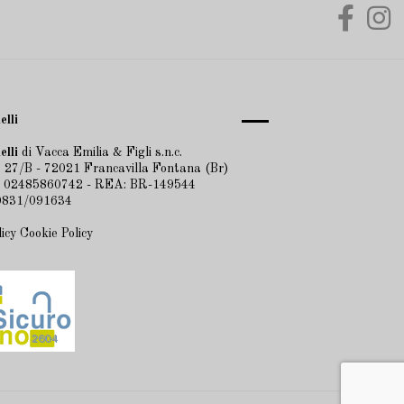
elli
elli
di Vacca Emilia & Figli s.n.c.
 27/B - 72021 Francavilla Fontana (Br)
A 02485860742 - REA: BR-149544
 0831/091634
licy
Cookie Policy