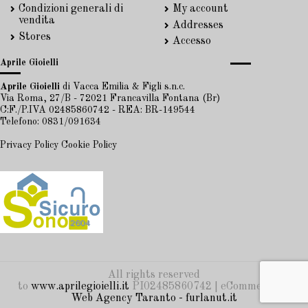
Condizioni generali di
My account
vendita
Addresses
Stores
Accesso
Aprile Gioielli
Aprile Gioielli
di Vacca Emilia & Figli s.n.c.
Via Roma, 27/B - 72021 Francavilla Fontana (Br)
C:F./P.IVA 02485860742 - REA: BR-149544
Telefono: 0831/091634
Privacy Policy
Cookie Policy
All rights reserved
to
www.aprilegioielli.it
PI02485860742 | eCommerce by
Web Agency Taranto - furlanut.it