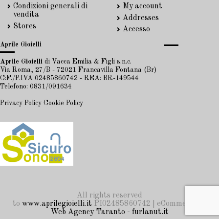
Condizioni generali di
My account
vendita
Addresses
Stores
Accesso
Aprile Gioielli
Aprile Gioielli
di Vacca Emilia & Figli s.n.c.
Via Roma, 27/B - 72021 Francavilla Fontana (Br)
C:F./P.IVA 02485860742 - REA: BR-149544
Telefono: 0831/091634
Privacy Policy
Cookie Policy
All rights reserved
to
www.aprilegioielli.it
PI02485860742 | eCommerce by
Web Agency Taranto - furlanut.it